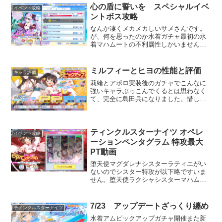
心の盾に誓いを スペシャルイベ
イベント攻略
ントボス攻略
なんか凄くメカメカしいサメさんです。
が、何を思ったのか水着ガチャ最初の水
着マハムートの不利属性しかいません。
何で？（半ギレ）まぁSPボスは別に特攻
値とか関係無いので好きなPTで殴れば良
いのですが、今まで有利属性1体用意とか
ミルフィーとヒヨの性能と評価
キャラ評価
してくれてたのに…...
莉緒とアポロ実装後のガチャでこんなに
強いキャラぶっこんでくるとは思わなく
て、完全に島田兵になりました。惜しい
のが、2人ともケツカットインとしてはA
ランク以上ではなかったという所でしょ
うか。しかし性能は申し分無いです。問
題はこの強キャララッシ...
ティンクルスターナイツ オペレ
イベント攻略
ーションペンタグラム 特攻最大
PT動画
堕天使マグダレナシスターラティエがい
ないのでシスター特攻が以下略ですいま
せん。堕天使ラクシャシスターマハムー
トがいないのでシスターは特攻最大じゃ
ないです。すいません。堕天使アルモタ
ヘル堕天使セシア堕天使パテル
7/23 アップデートざっくり纏め
ティンクルスターナイツ
水着アムピックアップガチャ開催また新