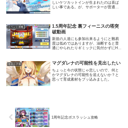
しいケツカットインが生まれたのは喜ば
しい事である。が、サポーターが普通に
バフ解除不可のバリアを展開出来てしま
うのは如何なものだろうか。CT14～18な
ので早くはないが、にしたってDEF最速
の17～21と比...
1.5周年記念 裏フィーニスの塔突
イベント攻略
破動画
新規の人達にも参加出来るようにと難易
度は低めではありますが、油断すると普
通にやられたりギミックに気付かずにHP
が酷い事になっていたりするので、気に
なった階を参考程度に動画を投稿してお
きました。今回の裏フィーニスはチャー
マグダレナの可能性を見出したい
キャラ評価
ジで火力が上がるので、...
ちょっと今の状態じゃ悲しいので、何と
かマグダレナの可能性を追えないか？と
思って育成素材をブッ込みました。
1周年記念ボスラッシュ攻略