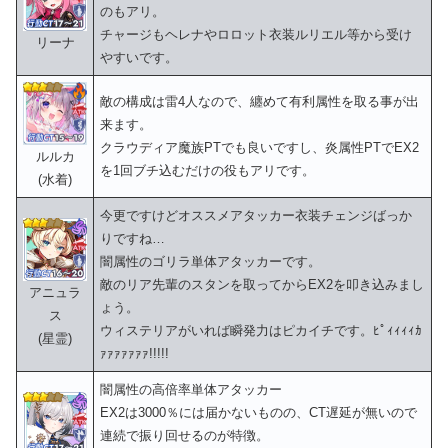
のもアリ。
チャージもヘレナやロロット衣装ルリエル等から受け
リーナ
やすいです。
敵の構成は雷4人なので、纏めて有利属性を取る事が出
来ます。
クラウディア魔族PTでも良いですし、炎属性PTでEX2
ルルカ
を1回ブチ込むだけの役もアリです。
(水着)
今更ですけどオススメアタッカー衣装チェンジばっか
りですね…
闇属性のゴリラ単体アタッカーです。
敵のリア先輩のスタンを取ってからEX2を叩き込みまし
アニュラ
ょう。
ス
ウィステリアがいれば瞬発力はピカイチです。ﾋﾟｨｨｨｨｶ
(星霊)
ｧｧｧｧｧｧｧ!!!!!
闇属性の高倍率単体アタッカー
EX2は3000％には届かないものの、CT遅延が無いので
連続で振り回せるのが特徴。