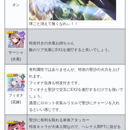
オン
球ごと消えて無くなれぃ！！
特攻付きの水着お姉ちゃん
敵のリア先輩にEX1を連打すると良いでしょう。
サーシャ
(水着)
有利属性ではありませんが、特攻の聖沙の火力を上げ
れます。
フィオナ自身も特攻付きです。
フィオナと聖沙で交互にEX2を連打するだけでも強いで
フィオナ
しょう。
(花嫁)
適度にロロット衣装ルリエルで聖沙にチャージを入れ
るといい感じです。
聖沙に有利を取れる単体アタッカー
特攻キャラが大体人間なので、ヘレナ人間PTに混ぜる