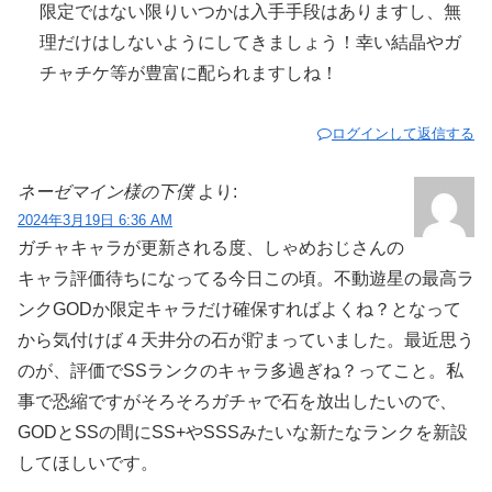
限定ではない限りいつかは入手手段はありますし、無
理だけはしないようにしてきましょう！幸い結晶やガ
チャチケ等が豊富に配られますしね！
ログインして返信する
ネーゼマイン様の下僕
より:
2024年3月19日 6:36 AM
ガチャキャラが更新される度、しゃめおじさんの
キャラ評価待ちになってる今日この頃。不動遊星の最高ラ
ンクGODか限定キャラだけ確保すればよくね？となって
から気付けば４天井分の石が貯まっていました。最近思う
のが、評価でSSランクのキャラ多過ぎね？ってこと。私
事で恐縮ですがそろそろガチャで石を放出したいので、
GODとSSの間にSS+やSSSみたいな新たなランクを新設
してほしいです。