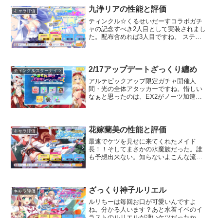
九浄リアの性能と評価
キャラ評価
ティンクル☆くるせいだーすコラボガチ
ャの記念すべき2人目として実装されまし
た。配布含めれば3人目ですね。 ステー
タス CTは原作とは大きく変わり、なんと
サポーターでCT12～16と滅茶苦茶優秀に
なりました。聖沙より高速移動するリア
先輩って絵面が面白すぎる気がします
2/17アップデートざっくり纏め
ティンクルスターナイツ
が、まぁいいでしょう。
アルテピックアップ限定ガチャ開催人
間・光の全体アタッカーですね。惜しい
なぁと思ったのは、EX2がノーツ加速で
はなく敵のノックバックになっている
事。ここがノックバックじゃなくノーツ
加速だったら初心者でも使えるよとは言
えた。チャージ状態はヘレナ...
花嫁蘭美の性能と評価
キャラ評価
最速でケツを見せに来てくれたメイド
長！！そしてまさかの水魔族だった。誰
も予想出来ない。知らないよこんな流
れ！！総力戦終わったし、まま…シナジ
ー無くてええやろ！！って感じですか
ね。 ステータス水属性・魔族・スピー
ドタイプとして実装されました。...
ざっくり神子ルリエル
キャラ評価
ルリちーは毎回お口が可愛いんですよ
ね。分かる人います？あと水着イベのイ
ラストのルリエルが凄いケツだったか