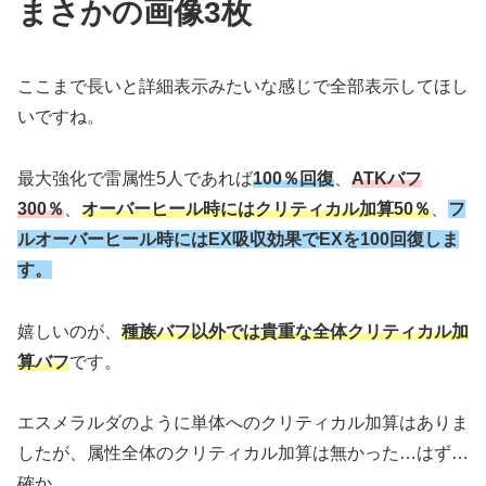
まさかの画像3枚
ここまで長いと詳細表示みたいな感じで全部表示してほし
いですね。
最大強化で雷属性5人であれば
100％回復
、
ATKバフ
300％
、
オーバーヒール時にはクリティカル加算50％
、
フ
ルオーバーヒール時にはEX吸収効果でEXを100回復しま
す。
嬉しいのが、
種族バフ以外では貴重な全体クリティカル加
算バフ
です。
エスメラルダのように単体へのクリティカル加算はありま
したが、属性全体のクリティカル加算は無かった…はず…
確か…