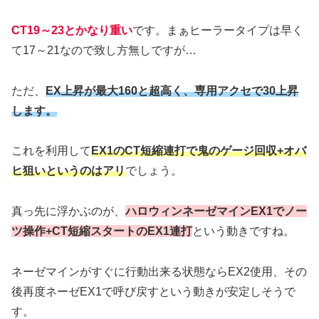
CT19～23とかなり重い
です。まぁヒーラータイプは早く
て17～21なので致し方無しですが…
ただ、
EX上昇が最大160と超高く、専用アクセで30上昇
します。
これを利用して
EX1のCT短縮連打で鬼のゲージ回収+オバ
ヒ狙いというのはアリ
でしょう。
真っ先に浮かぶのが、
ハロウィンネーゼ
マイン
EX1でノー
ツ操作+CT短縮スタートのEX1連打
という動きですね。
ネーゼマインがすぐに行動出来る状態ならEX2使用、その
後再度ネーゼEX1で呼び戻すという動きが安定しそうで
す。