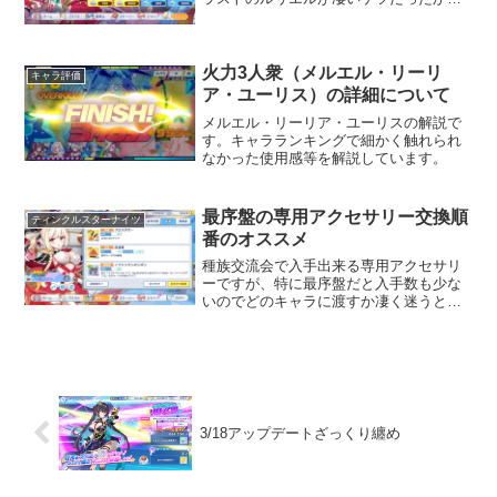
ら、このケツ見たかった…っていってた
ら新衣装でそんな感じのケツにしてくれ
ました。優しいルリちー。けど多少スカ
ートで隠れてしまっているので...
火力3人衆（メルエル・リーリ
キャラ評価
ア・ユーリス）の詳細について
メルエル・リーリア・ユーリスの解説で
す。キャラランキングで細かく触れられ
なかった使用感等を解説しています。
最序盤の専用アクセサリー交換順
ティンクルスターナイツ
番のオススメ
種族交流会で入手出来る専用アクセサリ
ーですが、特に最序盤だと入手数も少な
いのでどのキャラに渡すか凄く迷うと思
いますので、投稿主のオススメ交換順番
を纏めます。最優先はイクシリオン（所
持メインアタッカー）がオススメ色々な
記事で度々説明しているの...
3/18アップデートざっくり纏め