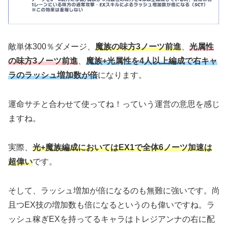
敵単体300％ダメージ、
魔族の味方3ノーツ前進
、
光属性
の味方3ノーツ前進
、
魔族+光属性を4人以上編成で右キャ
ラのラッシュ増加数が倍
になります。
運命サチと合わせて使ってね！っていう運営の意思を感じ
ますね。
実際、
光+魔族編成においてはEX1で全体6ノーツ加速は
超偉い
です。
そして、ラッシュ増加が倍になるのも無難に強いです。尚
且つEX技の増加数も倍になるというのも偉いですね。ラ
ッシュ稼ぎEXを持ってるキャラはトレジアンナの右に配