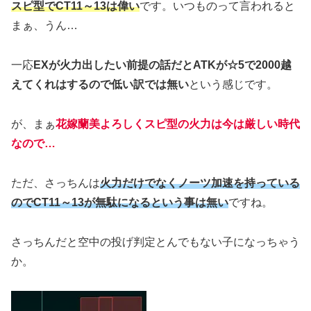
スピ型でCT11～13は偉い
です。いつものって言われると
まぁ、うん…
一応
EXが火力出したい前提の話だとATKが☆5で2000越
えてくれはするので低い訳では無い
という感じです。
が、まぁ
花嫁蘭美よろしくスピ型の火力は今は厳しい時代
なので…
ただ、さっちんは
火力だけでなくノーツ加速を持っている
のでCT11～13が無駄になるという事は無い
ですね。
さっちんだと空中の投げ判定とんでもない子になっちゃう
か。