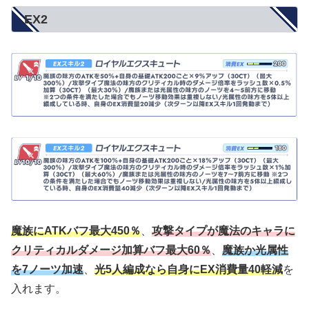
EX2
魔族にATKバフ最大450％
、
攻撃タイプが魔法のキャラに
クリティカルダメージ加算バフ最大60％
、
魔族か光属性
を7ノーツ加速
、
光5人編成なら
自身に
EX消費量40軽減
を
入れます。