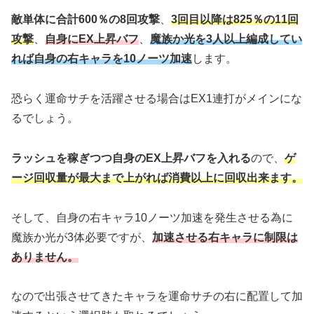
敵単体に合計600％の8回攻撃
、
3回目以降は825％の11回
攻撃
、
自身にEX上昇バフ
、
魔族か光を3人以上編成してい
れば自身の右キャラを10ノーツ加速
します。
恐らく運命サチを活躍させる場合はEX1連打がメインにな
るでしょう。
ラッシュを稼ぎつつ自身のEX上昇バフを入れる
ので、
ゲ
ージ回収量が最大まで上がれば消費以上に回収出来ます。
そして、自身の右キャラ10ノーツ加速を発生させる為に
魔族か光が3体必要ですが、
加速させる右キャラに制限は
ありません。
なので出張させてきたキャラを運命サチの右に配置して加