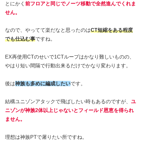
とにかく
前フロアと
同じで
ノーツ移動で全然進んでくれま
せん。
なので、やってて楽だなと思ったのは
CT短縮をある程度
でも仕込む事
ですね。
EX再使用CTのせいで1CTループはかなり難しいものの、
やはり短い間隔で行動出来るだけでかなり変わります。
後は
神族も多めに編成したい
です。
結構ユニゾンアタックで飛ばしたい時もあるのですが、
ユ
ニゾン
が
神族2体以上じゃないとフィールド恩恵を得られ
ません。
理想は神族PTで屠りたい所ですね。