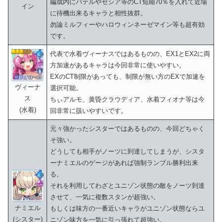
編成内にパテルやセシア等のCT短縮70％を入れて近場
イン
に待機出来るキャラと相性抜群。
勿論ミルフィーやハロウィンネーゼマイン等も超有効
です。
代表で水着ヴィーナスではあるものの、EX1とEX2に両
方加速があるキャラは今回非常に使いやすい。
EXのCT制限があっても、制限が無い方のEXで加速を
ヴィーナ
選択可能。
ス
ちぃアルモ、黄昏クラウディア、水着フィオナ等は今
(水着)
回非常に扱いやすいです。
元々強かったシスターではあるものの、今回どちゃく
そ強い。
どうしても相手がノーツに到達してしまうが、シスタ
ーナミエルのゲージがあれば強制ランブル勝利出来
る。
それを利用してわざとユニゾン状態の敵をノーツ到達
させて、一気に複数スタンが超強い。
ナミエル
もしくは味方の一番近いキャラがユニゾン状態ならユ
(シスター)
ニゾン味方を一気に引っ張れて超強い。