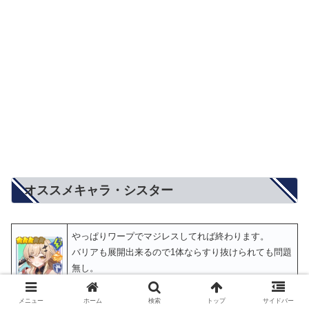
オススメキャラ・シスター
やっぱりワープでマジレスしてれば終わります。
バリアも展開出来るので1体ならすり抜けられても問題
無し。
被ダメ増加入れられてもバリアの上からならダメージ
シルヴィ
通らないので意味無いです。
メニュー
ホーム
検索
トップ
サイドバー