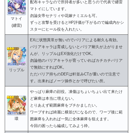
配布キャラなので所持者が多いと思うので代表で纏雷
マトイにしています。
勿論女帝セナリィや花嫁ナミエルも可。
マトイ
ずっと攻撃を受けるとHP評価が下がるので編成内かシ
(纏雷)
スターにヒール役を入れたい。
EXに状態異常が無いのでバリアによる耐久も有効。
バリアキャラは育成しないとバリア耐久が上がりませ
んが、リップルはEX強化だけでOK。
勿論他のバリアキャラが育っていればカチカチバリア
で無効にすればOK。
リップル
ただバリア持ちのDEFは軒並みCTが重いので注意で
す。出来ればノーツ操作とかで呼びたい所。
やっぱり麻痺の顔役。凍傷はちょいちょい出て来たけ
ど麻痺は本当に増えない。
とりあえず範囲麻痺をブチかましたい。
ワープすれば綺麗に横並びになるので、ワープ後に範
環
囲麻痺を入れれば一気に全体麻痺を狙えます。
今回の困ったら編成してみよう枠。