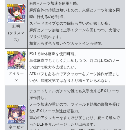
麻痺+ノーツ加速を使用可能。
麻痺自体の持続は短いものの、火傷とノーツ加速を同
時に行えるのが利点。
スピードタイプなので回転も早いのが嬉しい所。
紅明
麻痺とノーツ加速で上手くターンを回しつつ、火傷で
(クリスマ
ジリジリ削れます。
ス)
相変わらず色々凄いケツカットインも健在。
EX1で単体麻痺を使用可能。
単体麻痺でちくちく足止めしつつ、時にはEX2のノー
ツ操作で味方を支援したい。
アイリー
ATKバフもあるのでアタッカーをノーツ操作が望まし
ン
いが、展開次第ではなりふり構っていられない。
チュートリアルガチャで誰でも入手出来るEX1ノーツ
操作持ち。
ノーツ加速が重いので、フィールド効果の影響を受け
ないEX1ノーツ加速は超強力。
重めのアタッカーをすぐ呼び戻したり、庇って飛んで
ったDEFをサルベージしたり出来ます。
ネーゼマ