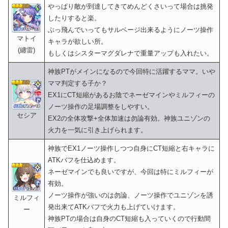
やっぱり敵が到達してきてめんどくさいって場合は挑発
したりすると楽。
ぶっ飛んでいってもサルベージ出来るようにノーツ操作
マトイ
キャラが欲しい所。
(纏雷)
もしくはシスターマグダレナで重量アップも入れたい。
神族PTがメインになるので今回特に活躍するママ。いや
ママ判定する子か？
EX1にCT短縮があるお陰でネーゼマインやミルフィーの
ノーツ操作の足場調整をしやすい。
セシア
EX2の全体攻撃+全体加速は勿論有効。神族ユニゾンの
火力を一気に引き上げられます。
神族でEX1ノーツ操作しつつ自身にCT短縮と右キャラに
ATKバフを仕込めます。
ネーゼマインでも良いですが、今回は特にミルフィーが
有効。
ノーツ操作が強いのは勿論、ノーツ操作でユニゾンを誘
ミルフィ
発出来てATKバフで火力も上げていけます。
ー
神族PTの場合は自身のCT短縮も入っていくので行動間