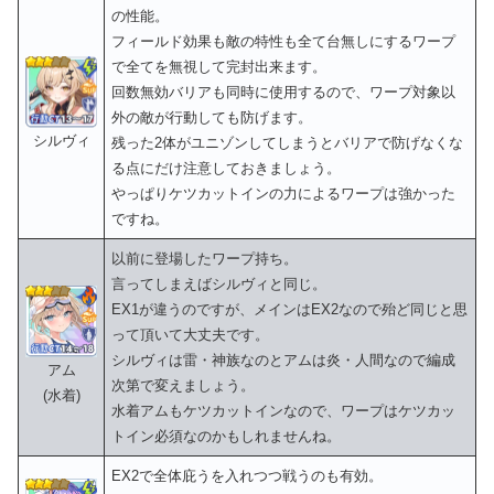
の性能。
フィールド効果も敵の特性も全て台無しにするワープ
で全てを無視して完封出来ます。
回数無効バリアも同時に使用するので、ワープ対象以
外の敵が行動しても防げます。
シルヴィ
残った2体がユニゾンしてしまうとバリアで防げなくな
る点にだけ注意しておきましょう。
やっぱりケツカットインの力によるワープは強かった
ですね。
以前に登場したワープ持ち。
言ってしまえばシルヴィと同じ。
EX1が違うのですが、メインはEX2なので殆ど同じと思
って頂いて大丈夫です。
シルヴィは雷・神族なのとアムは炎・人間なので編成
アム
次第で変えましょう。
(水着)
水着アムもケツカットインなので、ワープはケツカッ
トイン必須なのかもしれませんね。
EX2で全体庇うを入れつつ戦うのも有効。