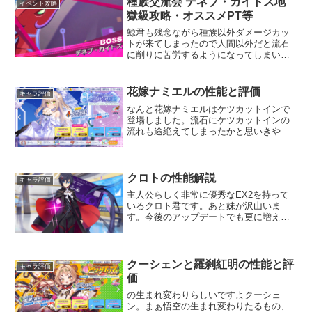
種族交流会 デネブ・カイトス地
イベント攻略
獄級攻略・オススメPT等
鯨君も残念ながら種族以外ダメージカッ
トが来てしまったので人間以外だと流石
に削りに苦労するようになってしまいま
した。ボス情報基本ステータス残念なが
ら鯨君も人間以外の種族からのダメージ
カットが実装されました。俺達のマスコ
花嫁ナミエルの性能と評価
キャラ評価
ットが…因みに、ダメージ...
なんと花嫁ナミエルはケツカットインで
登場しました。流石にケツカットインの
流れも途絶えてしまったかと思いきや即
ぶっ込んでくるとは思いませんでした
ね…しかし流石花嫁衣装だけあってパン
ツの破壊力がヤバいです。ケツ半分ぐら
い見えてるし大体透けてるし...
クロトの性能解説
キャラ評価
主人公らしく非常に優秀なEX2を持って
いるクロト君です。あと妹が沢山いま
す。今後のアップデートでも更に増え続
けていく事でしょう。それとアニマ先輩
の薬で女体化したら超美人で巨乳らしい
です。それで附属校に通ってるらしいの
で附属生徒の性癖が破壊さ...
クーシェンと羅刹紅明の性能と評
キャラ評価
価
の生まれ変わりらしいですよクーシェ
ン。まぁ悟空の生まれ変わりたるもの、