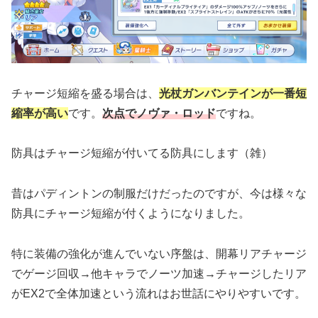
チャージ短縮を盛る場合は、
光杖ガンバンテインが一番短
縮率が高い
です。
次
点でノヴァ・ロッド
ですね。
防具はチャージ短縮が付いてる防具にします（雑）
昔はパディントンの制服だけだったのですが、今は様々な
防具にチャージ短縮が付くようになりました。
特に装備の強化が進んでいない序盤は、開幕リアチャージ
でゲージ回収→他キャラでノーツ加速→チャージしたリア
がEX2で全体加速という流れはお世話にやりやすいです。