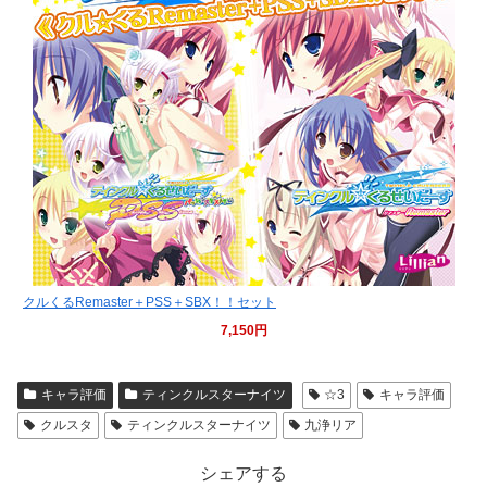
クルくるRemaster＋PSS＋SBX！！セット
7,150円
キャラ評価
ティンクルスターナイツ
☆3
キャラ評価
クルスタ
ティンクルスターナイツ
九浄リア
シェアする