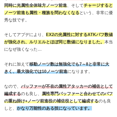
同時に光属性全体味方ノーツ前進
、そして
チャージすると
ノーツ前進も属性・種族を問わなくなる
という、非常に優
秀な技です。
そしてアプデにより、
EX2の光属性に対するATKバフ数値
が強化され、ルリエルとほぼ同じ数値になりました。
本当
になぜ強くなった…
それに加えて
移動ノーツ数は無強化でも7～8と非常に大
きく、最大強化では10ノーツ前進
になります。
なので、
バッファーが不在の属性アタッカーの補佐として
編成する
のも良し、
属性専門バッファーと合わせてのバフ
の重ね掛け+ノーツ前進役の補佐役として編成する
のも良
しと、
かなり万能性のある技になっています。