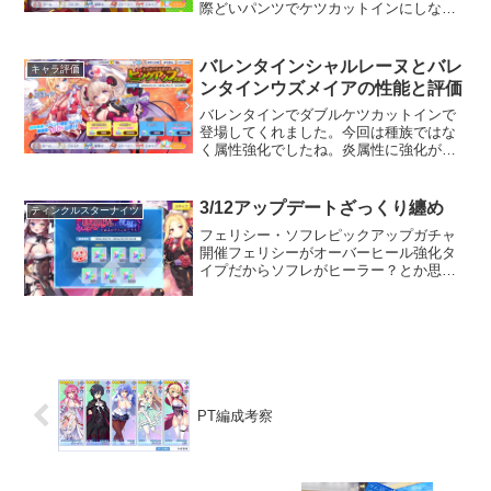
際どいパンツでケツカットインにしない
と失礼というものですからね。 クーシ
ェン珍しく文章がTheシンプルシリー
ズ！！実家にありました雷属性・魔族・
バレンタインシャルレーヌとバレ
キャラ評価
アタッカータイプとして実装...
ンタインウズメイアの性能と評価
バレンタインでダブルケツカットインで
登場してくれました。今回は種族ではな
く属性強化でしたね。炎属性に強化が入
りました。魅了シナジーも増えており、
アイドルレミカやアイドルメルエルとの
シナジーも狙えます。炎属性は魅了マシ
3/12アップデートざっくり纏め
ティンクルスターナイツ
ーンになる予定なのでしょ...
フェリシー・ソフレピックアップガチャ
開催フェリシーがオーバーヒール強化タ
イプだからソフレがヒーラー？とか思っ
てたらまさかのダブルアタッカーでした
ソフレがディーラーユーリスのような強
化タイプで、EX上昇とCT短縮が入るので
9CT前後のEX上昇...
PT編成考察