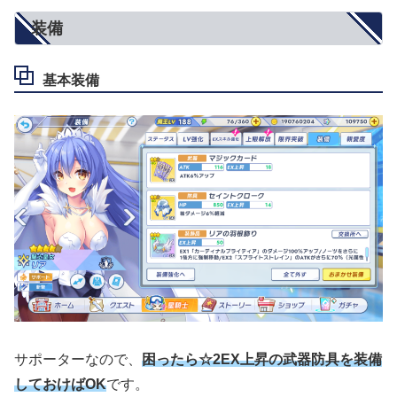
装備
基本装備
サポーターなので、
困ったら☆2EX上昇の武器防具を装備
しておけばOK
です。