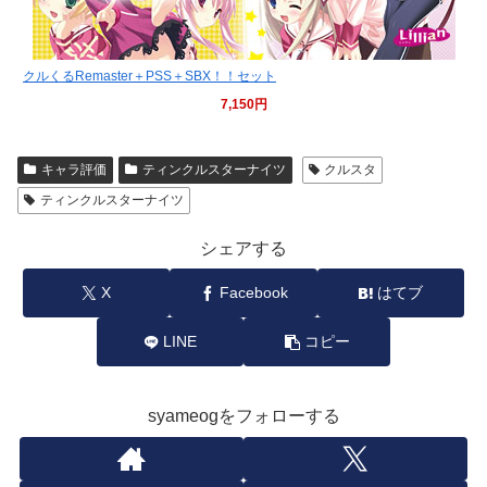
クルくるRemaster＋PSS＋SBX！！セット
7,150円
キャラ評価
ティンクルスターナイツ
クルスタ
ティンクルスターナイツ
シェアする
X
Facebook
はてブ
LINE
コピー
syameogをフォローする