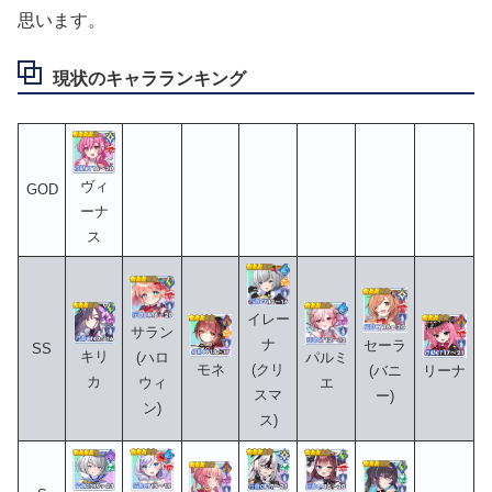
思います。
現状のキャラランキング
ヴィ
GOD
ーナ
ス
イレー
サラン
ナ
セーラ
SS
キリ
(ハロ
パルミ
モネ
(クリ
(バニ
リーナ
カ
ウィ
エ
スマ
ー)
ン)
ス)