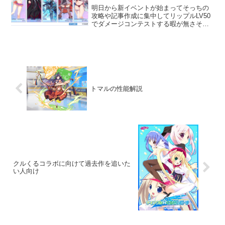
明日から新イベントが始まってそっちの
攻略や記事作成に集中してリップルLV50
でダメージコンテストする暇が無さそう
なので今日の内に更新しておきました。
武器アクセは最大強化出来ましたが、EX
は両方ともLV7でした。今更ですが☆4に
突破しておけば...
トマルの性能解説
クルくるコラボに向けて過去作を追いた
い人向け