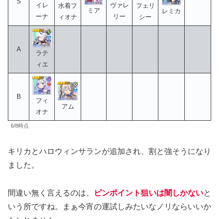
S
イレ
ヴァレ
水着フ
フェリ
ミア
レミカ
ーナ
リー
ィオナ
シー
A
ラテ
ィエ
B
フィ
アム
オナ
6/8時点
キリカとハロウィンサランが追加され、割と強そうになり
ました。
間違い無く言えるのは、
ピンポイント狙いは闇しかない
と
いう所ですね。まぁ今宵の運試しみたいなノリならいいか