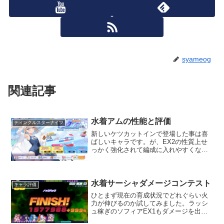
syameog
関連記事
水着アムの性能と評価
ティンクルスターナイツ
新しいケツカットインで登場した事は喜
ばしいキャラです。が、EX2の性質上せ
っかく強化されて編成に入れやすくなっ
たDEFタイプの枠を奪うような感じにな
ってしまい、個人的には結構悲しい展開
になりました。今はまだ4回無効バリアだ
けなのでDEFにも...
水着サーシャダメージコンテスト
キャラ評価
ひとまず現在の育成状況でどれぐらい火
力が伸びるのか試してみました。ラッシ
ュ稼ぎのソフィアEX1もダメージを出す
水着サーシャEX2もまだ全然強化出来て