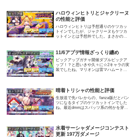
いないですし、戦況も微妙なので伸びし
ろはありますね。
ハロウィンヒトリとジャクリーヌ
キャラ評価
の性能と評価
ハロウィンヒトリは予想通りのケツカッ
トインでしたが、ジャクリーヌもケツカ
ットインとは予想外でした。まさかのダ
ブルケツカットイン。もういっその事ハ
ロウィンヒトリとジャクリーヌでちゅっ
ちゅして欲しいですね。そしてまさかの
11/6アプデ情報ざっくり纏め
ティンクルスターナイツ
ステルスシナジーという新...
ピックアップガチャ開催ダブルピックア
ップ！？と思いきや久々に☆2キャラの実
装でしたね。マリオンは雷マハムートな
ので、恐らくマハムートを持ってない人
への救済措置みたいな感じでしょう。キ
リカは人間に強化が！と思いきやスタン
取りの達人でしたね。E...
晴着トリシャの性能と評価
キャラ評価
生放送で先バレからの、fanza版だとパン
ツになるタイプのケツカットインでした
ね。最近dmmはスパッツ系の何かを穿か
せればいいからfanzaは全部パンツにしよ
うぜ！みたいなノリを感じますね。そん
な事してるからガチキャラで固めてるの
に全員ケツ...
水着サーシャダメージコンテスト
ティンクルスターナイツ
更新 197万ダメージ