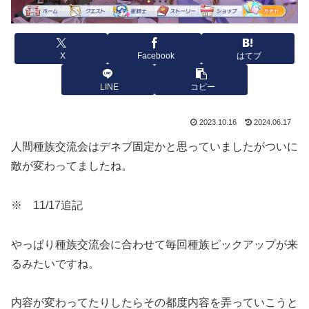
X
Facebook
はてブ
LINE
コピー
2023.10.16
2024.06.17
人間種族交流会はデネブ固定かと思っていましたがついに
敵が変わってましたね。
※ 11/17追記
やっぱり種族交流会に合わせて毎回種族ピックアップが来
るみたいですね。
内容が変わってたりしたらその都度内容を弄っていこうと