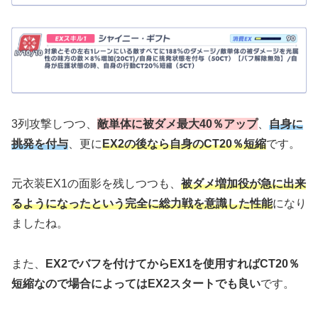
3列攻撃しつつ、
敵単体に被ダメ最大40％アップ
、
自身に
挑発を付与
、更に
EX2の後なら自身のCT20％短縮
です。
元衣装EX1の面影を残しつつも、
被ダメ増加役が急に出来
るようになったという完全に総力戦を意識した性能
になり
ましたね。
また、
EX2でバフを付けてからEX1を使用すればCT20％
短縮なので場合によってはEX2スタートでも良い
です。