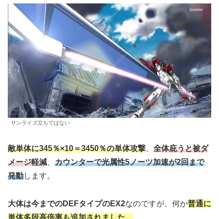
サンライズ立ちではない
敵単体に345％×10＝3450％の単体攻撃
、
全体庇うと被ダ
メージ軽減
、
カウンターで光属性5ノーツ加速が2回まで
発動
します。
大体は今までのDEFタイプのEX2
なのですが、何か
普通に
単体多段高倍率も追加されました。