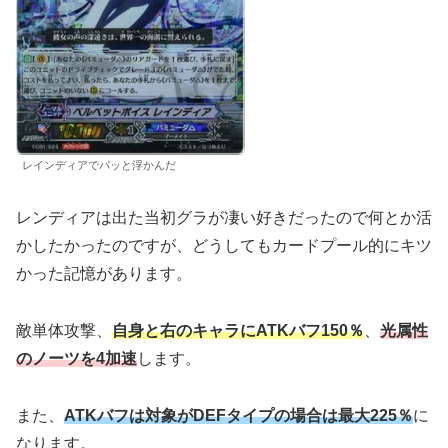
レインディアでパッと浮かんだ
レンディアは出た当初グラが凄い好きだったので何とか活
かしたかったのですが、どうしてもカードプール的にキツ
かった記憶があります。
敵単体攻撃、
自身と右のキャラにATKバフ150％
、
光属性
のノーツを4加速
します。
また、
ATKバフは対象がDEFタイプの場合は最大225％
に
なります。