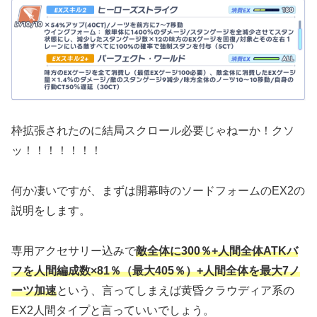
枠拡張されたのに結局スクロール必要じゃねーか！クソ
ッ！！！！！！！
何か凄いですが、まずは開幕時のソードフォームのEX2の
説明をします。
専用アクセサリー込みで
敵全体に300％+人間全体ATKバ
フを人間編成数×81％（最大405％）+人間全体を最大7ノ
ーツ加速
という、言ってしまえば黄昏クラウディア系の
EX2人間タイプと言っていいでしょう。