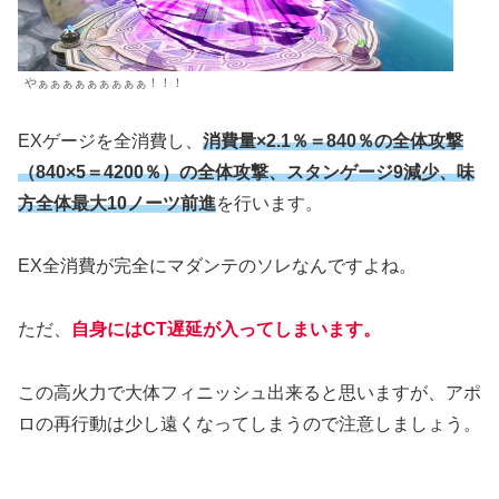
やぁぁぁぁぁぁぁぁぁ！！！
EXゲージを全消費し、
消費量×2.1％＝840％の全体攻撃
（840×5＝4200％）の全体攻撃、スタンゲージ9減少、味
方全体最大10ノーツ前進
を行います。
EX全消費が完全にマダンテのソレなんですよね。
ただ、
自身にはCT遅延が入ってしまいます。
この高火力で大体フィニッシュ出来ると思いますが、アポ
ロの再行動は少し遠くなってしまうので注意しましょう。