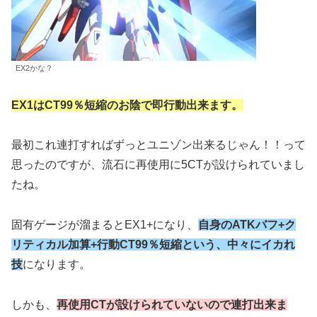
EX2かな？
EX1はCT99％短縮のお陰で即行動出来ます。
最初これ連打すればずっとユニゾン出来るじゃん！！って
思ったのですが、流石に再使用に5CTが設けられていまし
たね。
固有ゲージが溜まるとEX1+になり、
自身のATKバフ+ク
リティカル加算+行動CT99％短縮という、中々にイカれ
技
になります。
しかも、
再使用CTが設けられていないので連打出来ま