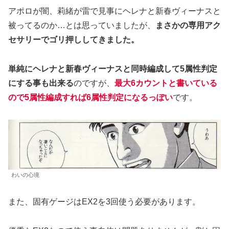
アポロが闇、莉緒が雷で見事にヘレナと新春ヴィーナスと
被ってるのか…とは思っていましたが、
まさかの専用アク
セサリーでゴリ押ししてきました。
単純にヘレナと新春ヴィーナスと同時編成して5属性判定
にする事も出来る
のですが、
最大6カウントと書いている
ので5属性編成すれば6属性判定になるっぽい
です。
わいの心境
また、固有ゲージはEX2を3回使う必要があります。