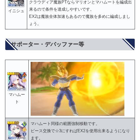
クラウディア魔族PTならマリオンとマハムートを編成出
来るので条件を達成しやすいです。
イニシュ
EX2は魔族全体加速もあるので魔族を多めに編成しまし
ょう。
サポーター・デバッファー等
マハムー
ト
マハムート同様の範囲強制移動です。
ピース交換で☆3にすればEX2を使用出来るようになり
ます。