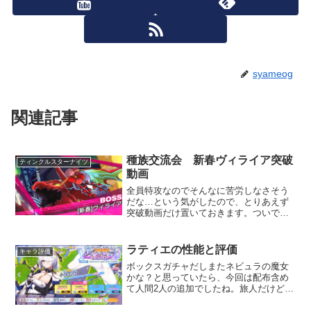
syameog
関連記事
種族交流会 新春ヴィライア突破
ティンクルスターナイツ
動画
全員特攻なのでそんなに苦労しなさそう
だな…という気がしたので、とりあえず
突破動画だけ置いておきます。ついでに
オオヒメ絡みの神族を試そうとしたので
すが、敵の耐久が無さ過ぎて諦めまし
た。強いて言えば重いので、ノーツ到達
ラティエの性能と評価
キャラ評価
までに倒せそうじゃなければ...
ボックスガチャだしまたネビュラの魔女
かな？と思っていたら、今回は配布含め
て人間2人の追加でしたね。旅人だけど色
彩がパイモンみたいなので自分と知り合
いは旅人とパイモンのフュージョンと呼