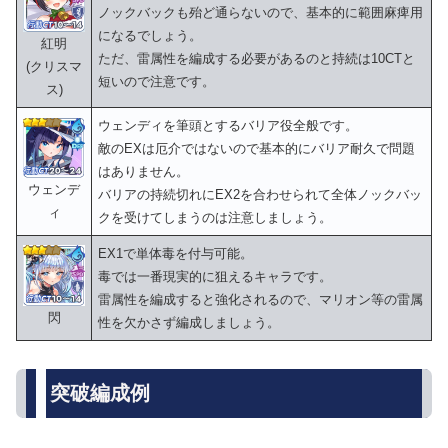
ノックバックも殆ど通らないので、基本的に範囲麻痺用
になるでしょう。
紅明
ただ、雷属性を編成する必要があるのと持続は10CTと
(クリスマ
短いので注意です。
ス)
ウェンディを筆頭とするバリア役全般です。
敵のEXは厄介ではないので基本的にバリア耐久で問題
はありません。
ウェンデ
バリアの持続切れにEX2を合わせられて全体ノックバッ
ィ
クを受けてしまうのは注意しましょう。
EX1で単体毒を付与可能。
毒では一番現実的に狙えるキャラです。
雷属性を編成すると強化されるので、マリオン等の雷属
閃
性を欠かさず編成しましょう。
突破編成例