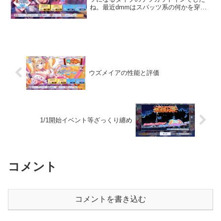
ね。最近dmmはスパッツ系の何かを穿か
せればいいからfanzaは全部パンツにしよ
うぜ！みたいなノリを感じますね。そん
な事してるからガチキャラで固めてるの
に全員ケツ...
ウズメイアの性能と評価
1/1開始イベント等ざっくり纏め
コメント
コメントを書き込む