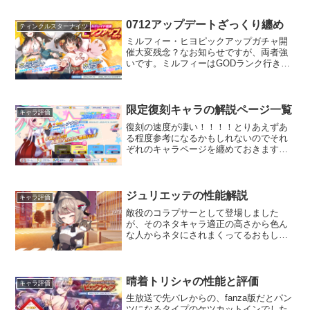
んでました。でも胸部はかなりバフが入
ってますね。カットイン...
0712アップデートざっくり纏め
ティンクルスターナイツ
ミルフィー・ヒヨピックアップガチャ開
催大変残念？なお知らせですが、両者強
いです。ミルフィーはGODランク行きで
す。ミルフィーは最短CT12族サポーター
でありながらEX1ノーツ操作持ち、しか
もATKバフ150％は種族や属性を問いませ
ん。尚且つ...
限定復刻キャラの解説ページ一覧
キャラ評価
復刻の速度が凄い！！！！とりあえずあ
る程度参考になるかもしれないのでそれ
ぞれのキャラページを纏めておきます。
莉緒アポロ クリスマス蘭美九浄リア
聖沙ナナカ ロロット晴着フィオナオオ
ヒメ
ジュリエッテの性能解説
キャラ評価
敵役のコラプサーとして登場しました
が、そのネタキャラ適正の高さから色ん
な人からネタにされまくってるおもしれ
ー女です。とりあえず困ったら〇〇です
わ～～～～～！！！！！って叫んでおけ
ばジュリエッテっぽくなります。え？大
体のお嬢様キャラがそう？そ...
晴着トリシャの性能と評価
キャラ評価
生放送で先バレからの、fanza版だとパン
ツになるタイプのケツカットインでした