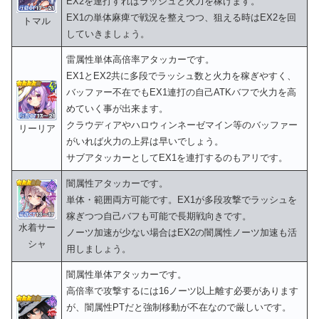
EX2を連打すればラッシュと火力を稼げます。
EX1の単体麻痺で戦況を整えつつ、狙える時はEX2を回
トマル
していきましょう。
雷属性単体高倍率アタッカーです。
EX1とEX2共に多段でラッシュ数と火力を稼ぎやすく、
バッファー不在でもEX1連打の自己ATKバフで火力を高
めていく事が出来ます。
クラウディアやハロウィンネーゼマイン等のバッファー
リーリア
がいれば火力の上昇は早いでしょう。
サブアタッカーとしてEX1を連打するのもアリです。
闇属性アタッカーです。
単体・範囲両方可能です。EX1が多段攻撃でラッシュを
稼ぎつつ自己バフも可能で長期戦向きです。
水着サー
ノーツ加速が少ない場合はEX2の闇属性ノーツ加速も活
シャ
用しましょう。
闇属性単体アタッカーです。
高倍率で攻撃するには16ノーツ以上離す必要があります
が、闇属性PTだと強制移動が不在なので厳しいです。