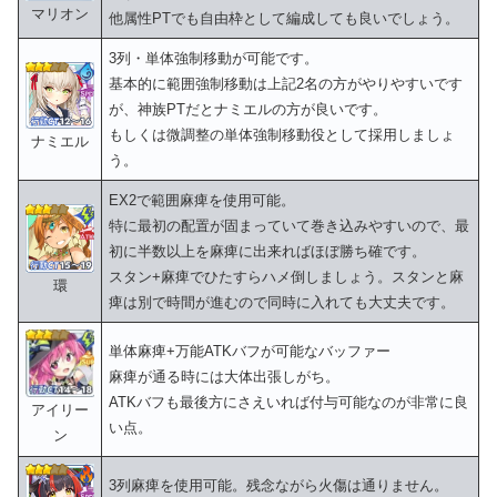
マリオン
他属性PTでも自由枠として編成しても良いでしょう。
3列・単体強制移動が可能です。
基本的に範囲強制移動は上記2名の方がやりやすいです
が、神族PTだとナミエルの方が良いです。
もしくは微調整の単体強制移動役として採用しましょ
ナミエル
う。
EX2で範囲麻痺を使用可能。
特に最初の配置が固まっていて巻き込みやすいので、最
初に半数以上を麻痺に出来ればほぼ勝ち確です。
スタン+麻痺でひたすらハメ倒しましょう。スタンと麻
環
痺は別で時間が進むので同時に入れても大丈夫です。
単体麻痺+万能ATKバフが可能なバッファー
麻痺が通る時には大体出張しがち。
ATKバフも最後方にさえいれば付与可能なのが非常に良
アイリー
い点。
ン
3列麻痺を使用可能。残念ながら火傷は通りません。