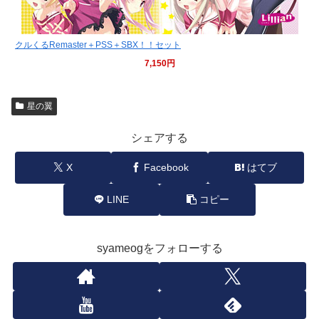
クルくるRemaster＋PSS＋SBX！！セット
7,150円
星の翼
シェアする
X
Facebook
はてブ
LINE
コピー
syameogをフォローする