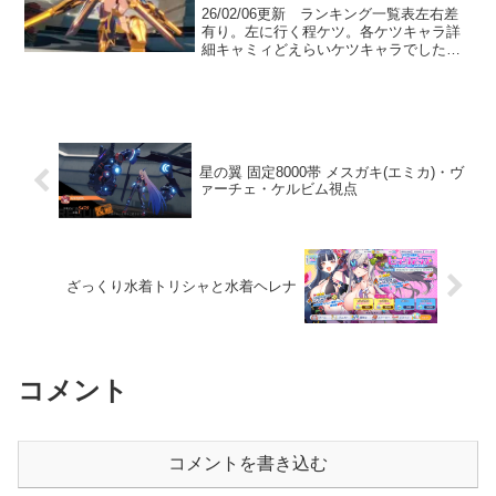
26/02/06更新 ランキング一覧表左右差
有り。左に行く程ケツ。各ケツキャラ詳
細キャミィどえらいケツキャラでした。
衣装チェンジとか何も関係無くこのケツ
丸出し具合。ほしつば君が今まで何故か
我慢してたケツの露出を解放した瞬間と
言えるかもしれま...
星の翼 固定8000帯 メスガキ(エミカ)・ヴ
ァーチェ・ケルビム視点
ざっくり水着トリシャと水着ヘレナ
コメント
コメントを書き込む