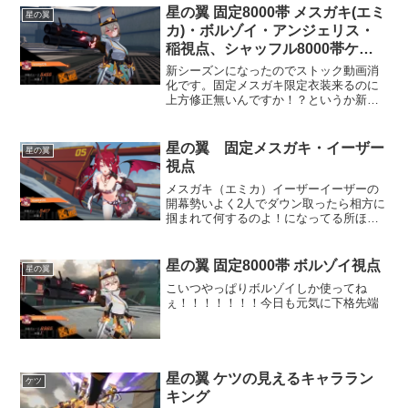
思い出がある人は一生ボルゾイを空けて
星の翼 固定8000帯 メスガキ(エミ
星の翼
くれないのでひたすら...
カ)・ボルゾイ・アンジェリス・
稲視点、シャッフル8000帯ケル
ビム・ボルゾイ・メスガキ・ラン
新シーズンになったのでストック動画消
スロット視点
化です。固定メスガキ限定衣装来るのに
上方修正無いんですか！？というか新シ
ーズン開始時にはまだ限定衣装出ないん
ですか！？いや、ポジティブに考えるな
ら限定衣装出るタイミングぐらいに合わ
星の翼 固定メスガキ・イーザー
星の翼
せて上方修正してくれるに...
視点
メスガキ（エミカ）イーザーイーザーの
開幕勢いよく2人でダウン取ったら相方に
掴まれて何するのよ！になってる所ほん
ま草
星の翼 固定8000帯 ボルゾイ視点
星の翼
こいつやっぱりボルゾイしか使ってね
ぇ！！！！！！！今日も元気に下格先端
星の翼 ケツの見えるキャララン
ケツ
キング