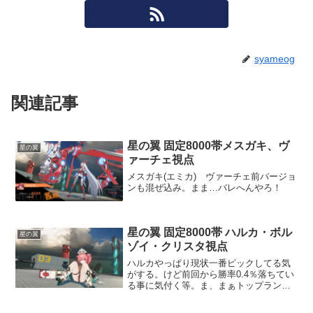
syameog
関連記事
星の翼 固定8000帯メスガキ、ヴ
星の翼
ァーチェ視点
メスガキ(エミカ) ヴァーチェ前バージョ
ンも混ぜ込み。まま…バレへんやろ！
星の翼 固定8000帯 ハルカ・ボル
星の翼
ゾイ・クリスタ視点
ハルカやっぱり現状一番ピックしてる気
がする。けど前回から勝率0.4％落ちてい
る事に気付く等。ま、まぁトップランカ
ー相手に連続ピックしまくったりしてま
すから…（言い訳）特にボルゾイに嫌な