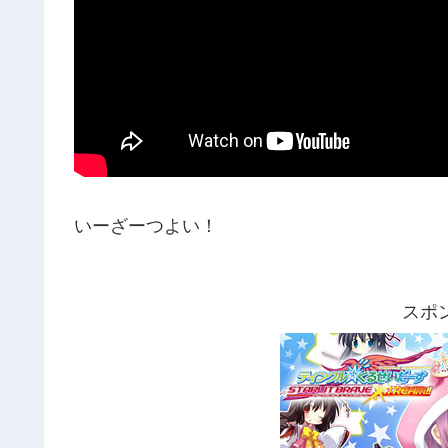
いーざーつよい！
スポ