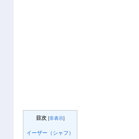
目次
[
非表示
]
イーザー（シャフ）