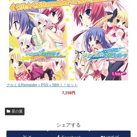
クルくるRemaster＋PSS＋SBX！！セット
7,150円
星の翼
シェアする