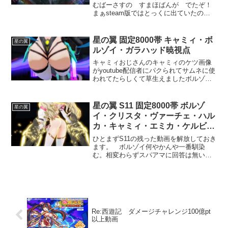
むばーさすの すまほばんが でたぞ！
まぁsteam版ではとっくに出ていたので
すが、スマホしか持っていない人にとっ
ては初めての触る機会になれますね。因
みに現状だとsteamとスマホの引継ぎは
星の翼 固定8000帯 キャミィ・ボ
星の翼
不可能です。どん...
ルゾイ・ガラハッド暁視点
キャミィおじさんのキャミィのケツ画像
がyoutube配信者にパクられてサムネに使
われてたらしくて草生えましたボルゾイ
6000～7000帯の勝率が奮ってないので上
方修正ですね！ｶｰｯ!!とりあえず前格とメ
イン射撃は全盛期に戻って特格は誘導切
星の翼 S11 固定8000帯 ボルゾ
星の翼
り...
イ・クリスタ・ヴァーチェ・ハル
カ・キャミィ・エミカ・ケルビ
ム・ライン視点
ひとまずS11の残った動画を解放しておき
ます。 ボルゾイ何やかんや一番馴染
む。相変わらずスパアマに回答は無いけ
ど。無銘に張り付かれるとイク。環境の
格闘機御三家には寄られる前に頑張って
後ろステ後ろサブ射メインとかで距離を
離すしかないです。そこ...
Re:西遊記 ダメージチャレンジ100億pt
以上動画