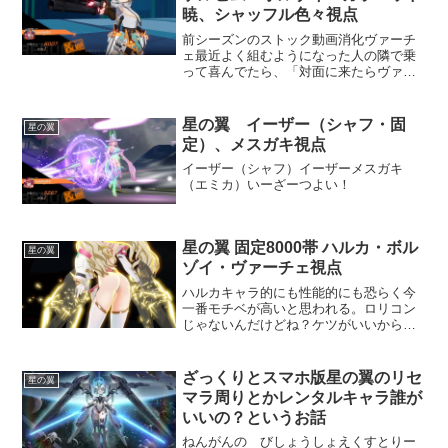
暁、シャッフル色々視点
前シーズンのストック動画消化ヴァーチ
ェ最近よく組むようになった人の隣で乗
って喜んでたら、「対面に来たらヴァー
チェBANしますね」って言われました。
ぴえん。ケルビム有利対面考えるとやっ
ぱこいつなんやなってガラハッド暁下方
星の翼 イーザー（シャフ・固
星の翼
がマイルドだねぇ！？次...
定）、メスガキ視点
イーザー（シャフ）イーザーメスガキ
（エミカ）いーざーつよい！
星の翼 固定8000帯 ハルカ・ボル
星の翼
ゾイ・ヴァーチェ視点
ハルカキャラ的にも性能的にも恐らく今
一番モチベが高いと思われる。ロリコン
じゃないんだけどね？ケツがいいから
ね。けど実はまだ1000戦やってなかった
らしい。ボルゾイは2000戦越えてるの
で、まだボルゾイの半分以下ですね。で
ざっくりとスマホ版星の翼のリセ
星の翼
もコア銘刻はフルオー...
マラ周りとかレンタルキャラ誰が
いいの？というお話
ねんがんの びしょうしょえくすとりー