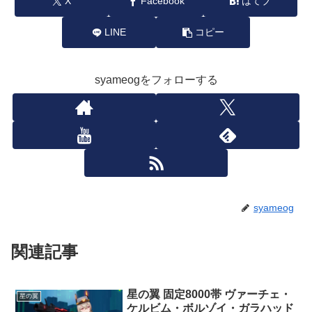
X
Facebook
はてブ
LINE
コピー
syameogをフォローする
syameog
関連記事
星の翼 固定8000帯 ヴァーチェ・
星の翼
ケルビム・ボルゾイ・ガラハッド