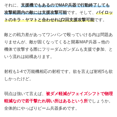
それに、
支援機でもあるのでMAP兵器で行動終了しても
攻撃範囲内の敵には支援攻撃可能
です。そして、
パイロッ
トのキラ・ヤマトと合わせれば2回支援攻撃可能
です。
敵との戦力差があってワンパンで殴っていける内は問題あ
りませんが、敵が固くなってくると開幕MAP兵器→他の
機体で攻撃する際にフリーダムガンダムも支援で参加、と
いう流れは結構あります。
射程も1-4で万能機相応の射程です。欲を言えば射程5も欲
しかったけど。
弱点は強いて言えば、
被ダメ軽減がフェイズシフトで物理
軽減なので若干撃たれ弱い所はあるという所
でしょうか。
全体的にやっぱりビーム兵器多めです。