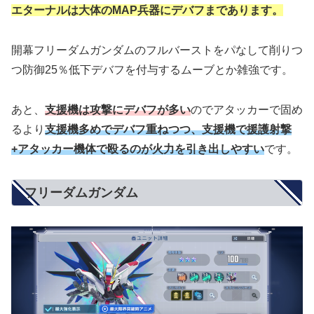
エターナルは大体のMAP兵器にデバフまであります。
開幕フリーダムガンダムのフルバーストをパなして削りつ
つ防御25％低下デバフを付与するムーブとか雑強です。
あと、
支援機は攻撃にデバフが多い
のでアタッカーで固め
るより
支援機多めでデバフ重ねつつ、支援機で
援護射撃
+アタッカー機体で殴るのが火力を引き出しやすい
です。
フリーダムガンダム