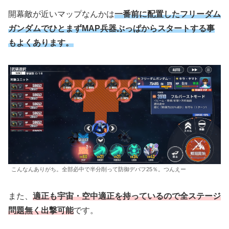
開幕敵が近いマップなんかは
一番前に配置したフリーダム
ガンダムでひとまずMAP兵器ぶっぱからスタートする事
もよくあります。
こんなんありがち。全部必中で半分削って防御デバフ25％。つんえー
また、
適正も宇宙・空中適正を持っているので全ステージ
問題無く出撃可能
です。