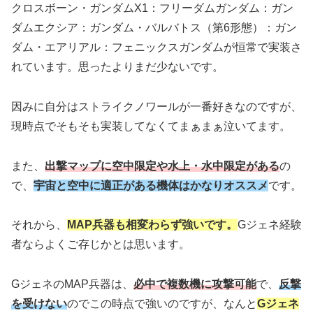
クロスボーン・ガンダムX1：フリーダムガンダム：ガン
ダムエクシア：ガンダム・バルバトス（第6形態）：ガン
ダム・エアリアル：フェニックスガンダムが恒常で実装さ
れています。思ったよりまだ少ないです。
因みに自分はストライクノワールが一番好きなのですが、
現時点でそもそも実装してなくてまぁまぁ泣いてます。
また、
出撃マップに空中限定や水上・水中限定がある
の
で、
宇宙と空中に適正がある機体はかなりオススメ
です。
それから、
MAP兵器も相変わらず強いです。
Gジェネ経験
者ならよくご存じかとは思います。
GジェネのMAP兵器は、
必中で複数機に攻撃可能
で、
反撃
を受けない
のでこの時点で強いのですが、なんと
Gジェネ