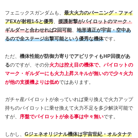
フェニックスガンダムも、
最大火力のバーニング・ファイ
アEXが射程1-5と優秀
、
援護射撃がパイロットのマーク・
ギルダーと合わせれば2回可能
、
地形適正が宇宙・空中あ
るので全ステージ出撃可能という優秀な機体
です。
ただ、
機体性能が防御力寄りでアビリティもHP回復があ
る
のですが、その分
火力は控え目の機体で、パイロットの
マーク・ギルダーにも火力上昇スキルが無いので少々火力
が他の支援機よりは低め
ではあります。
ガチャ産パイロットが余っていれば乗り換えで火力アップ
持ちのパイロットに乗せ換えて火力不足を多少解決可能で
すが、
序盤でパイロットが余る事は中々無い
です。
しかし、
Gジェネオリジナル機体は宇宙世紀・オルタナテ